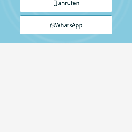
anrufen
WhatsApp
MyLashes Augenbrauen- und
Wimpern-Studio in Augsburg
steht für