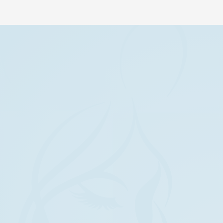
Unsere Adresse
Sie finden uns in Augsburg unter folgenden Adresse
Leisenmahd 1
86179 Augsburg
+49 (0)176 / 965 877 01
info@mylashes-augsburg.de