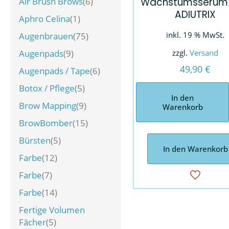
Air Brush Brows
(6)
Wachstumsserum I
ADIUTRIX
Aphro Celina
(1)
inkl. 19 % MwSt.
Augenbrauen
(75)
Augenpads
(9)
zzgl.
Versand
49,90
€
Augenpads / Tape
(6)
Botox / Pflege
(5)
In den
Brow Mapping
(9)
Warenkorb
BrowBomber
(15)
Bürsten
(5)
In den Warenkorb
Farbe
(12)
Farbe
(7)
Farbe
(14)
Fertige Volumen
Fächer
(5)