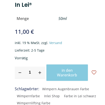
In Lei®
Menge
50ml
11,00
€
inkl. 19 % MwSt.
zzgl.
Versand
Lieferzeit:
2-5 Tage
Vorrätig
Augenbrauen
in den
&
Warenkorb
Wimpernfarbe
"Shiny
Schlagwörter:
Wimpern Augenbrauen Farbe
Black"
Wimpernfarbe
Inlei Shop
Farbe in Lei schwarz
In
Lei®
Wimpernlifting Farbe