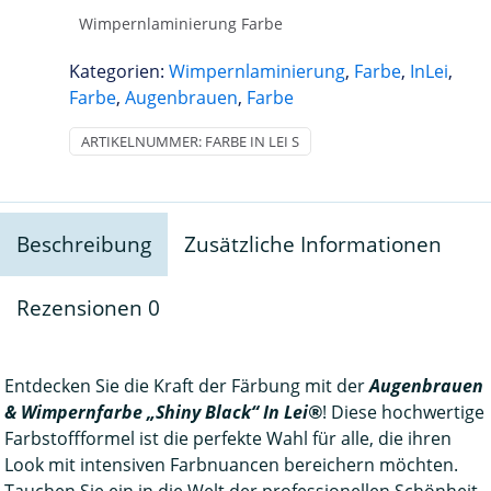
Menge
Wimpernlaminierung Farbe
Kategorien:
Wimpernlaminierung
,
Farbe
,
InLei
,
Farbe
,
Augenbrauen
,
Farbe
ARTIKELNUMMER:
FARBE IN LEI S
Beschreibung
Zusätzliche Informationen
Rezensionen
0
Entdecken Sie die Kraft der Färbung mit der
Augenbrauen
& Wimpernfarbe „Shiny Black“ In Lei®
! Diese hochwertige
Farbstoffformel ist die perfekte Wahl für alle, die ihren
Look mit intensiven Farbnuancen bereichern möchten.
Tauchen Sie ein in die Welt der professionellen Schönheit