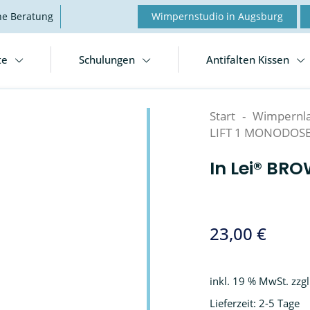
he Beratung
Wimpernstudio in Augsburg
te
Schulungen
Antifalten Kissen
Start
-
Wimpernl
LIFT 1 MONODOSE 
In Lei® BR
23,00
€
inkl. 19 % MwSt.
zzg
Lieferzeit:
2-5 Tage