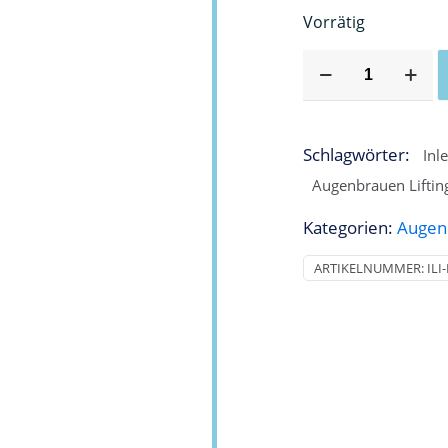
Vorrätig
In
Lei®
BROW
LIFT
Schlagwörter:
1
Inl
MONODOSE
Augenbrauen Liftin
(9
Kategorien:
Augen
ml.)
Menge
ARTIKELNUMMER:
ILI