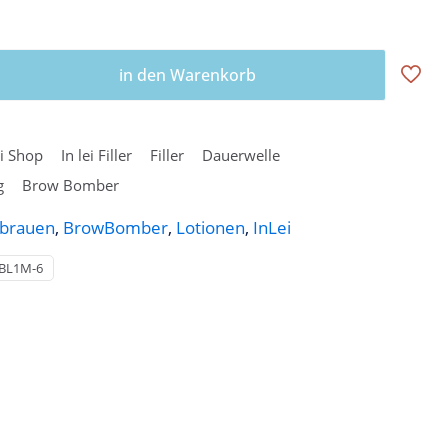
in den Warenkorb
ei Shop
In lei Filler
Filler
Dauerwelle
g
Brow Bomber
brauen
,
BrowBomber
,
Lotionen
,
InLei
-BL1M-6