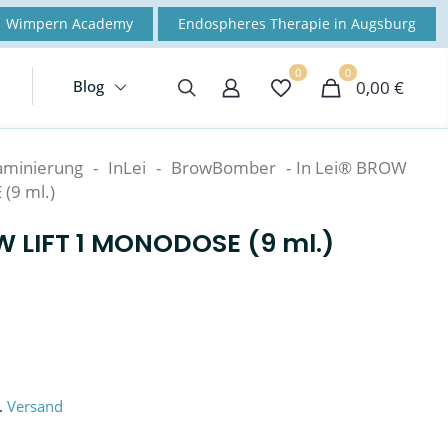
Wimpern Academy
Endospheres Therapie in Augsburg
0
0
Blog
0,00 €
aminierung
-
InLei
-
BrowBomber
-
In Lei® BROW
(9 ml.)
OW LIFT 1 MONODOSE (9 ml.)
l.
Versand