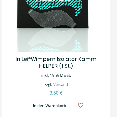
In Lei®Wimpern Isolator Kamm
HELPER (1 St.)
inkl. 19 % MwSt.
zzgl.
Versand
3,50
€
In den Warenkorb