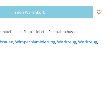
in den Warenkorb
fsmittel
Inlei Shop
InLei
Edelstahlschüssel
brauen
,
Wimpernlaminierung
,
Werkzeug
,
Werkzeug
,